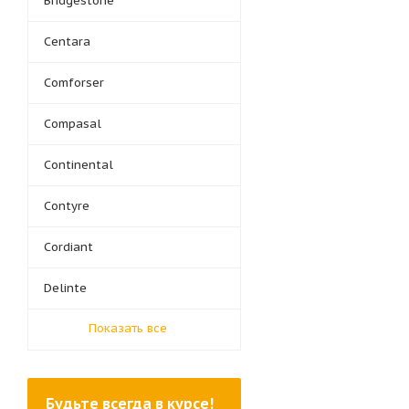
Bridgestone
Centara
Comforser
Compasal
Continental
Contyre
Cordiant
Delinte
Показать все
Будьте всегда в курсе!