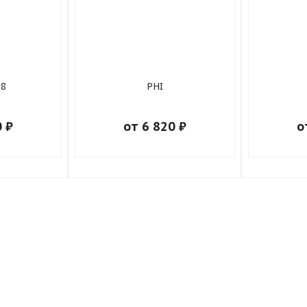
8
PHI
0
₽
от
6 820
₽
о