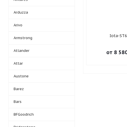
Arduzza
Arivo
Iota-ST6
Armstrong
Atlander
от
8 58
Attar
Austone
Barez
Bars
BFGoodrich