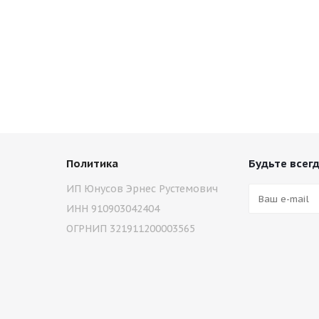
Политика
Будьте всегд
ИП Юнусов Эрнес Рустемович
ИНН 910903042404
ОГРНИП 321911200003565