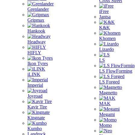
Cross Street
Grenlander
iFree
Jantsa
Gripmax
K&K
Hankook
Khomen
Headway
Lizardo
HIFLY
LS
Ikon Tyres
LS FlowForming
iLINK
LS Forged
Imperial
Magnetto
Joyroad
MAK
Kavir Tire
Megami
Kingnate
Momo
Kumho
Landrock