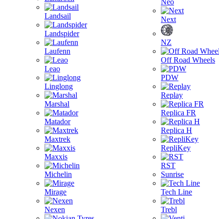
Neo
Landsail
Next
Landspider
NZ
Laufenn
Off Road Wheels
Leao
PDW
Linglong
Replay
Marshal
Replica FR
Matador
Replica H
Maxtrek
RepliKey
Maxxis
RST
Michelin
Sunrise
Mirage
Tech Line
Nexen
Trebl