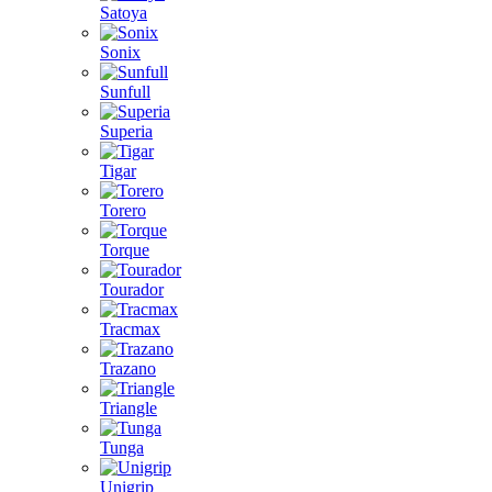
Satoya
Sonix
Sunfull
Superia
Tigar
Torero
Torque
Tourador
Tracmax
Trazano
Triangle
Tunga
Unigrip