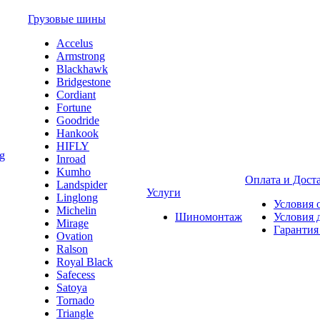
Грузовые шины
Accelus
Armstrong
Blackhawk
Bridgestone
Cordiant
Fortune
Goodride
Hankook
HIFLY
Inroad
Kumho
Оплата и Дост
Landspider
Услуги
Linglong
Условия 
Michelin
Шиномонтаж
Условия 
Mirage
Гарантия
Ovation
Ralson
Royal Black
Safecess
Satoya
Tornado
Triangle