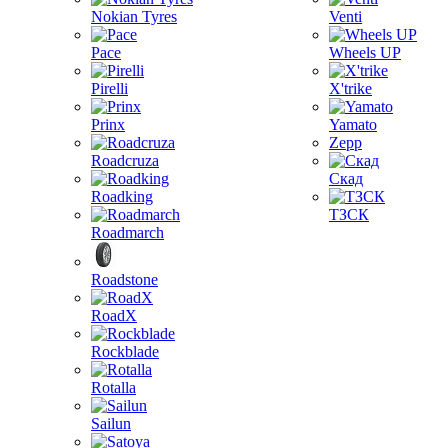
Nokian Tyres
Venti
Pace
Wheels UP
Pirelli
X'trike
Prinx
Yamato
Zepp
Roadcruza
Скад
Roadking
ТЗСК
Roadmarch
Roadstone
RoadX
Rockblade
Rotalla
Sailun