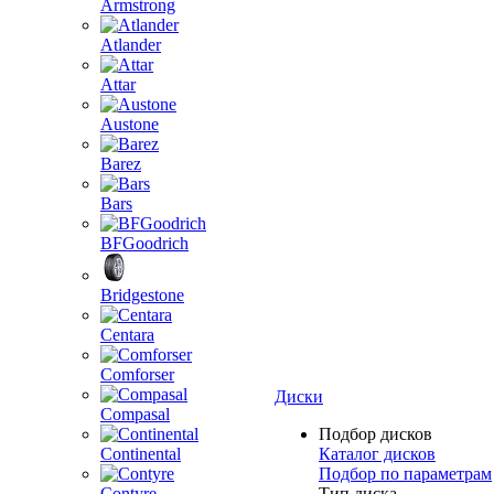
Armstrong
Atlander
Attar
Austone
Barez
Bars
BFGoodrich
Bridgestone
Centara
Comforser
Диски
Compasal
Подбор дисков
Continental
Каталог дисков
Подбор по параметрам
Contyre
Тип диска