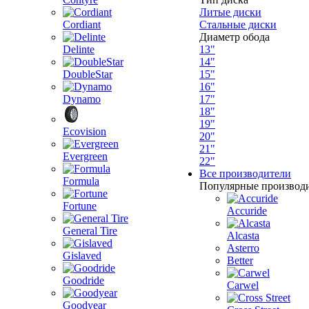
Литые диски
Cordiant
Стальные диски
Диаметр обода
Delinte
13"
14"
DoubleStar
15"
16"
Dynamo
17"
18"
19"
Ecovision
20"
21"
Evergreen
22"
Все производители
Formula
Популярные производ
Fortune
Accuride
General Tire
Alcasta
Asterro
Gislaved
Better
Goodride
Carwel
Goodyear