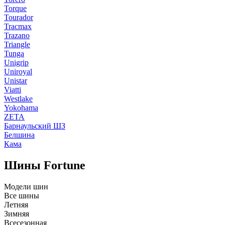
Torque
Tourador
Tracmax
Trazano
Triangle
Tunga
Unigrip
Uniroyal
Unistar
Viatti
Westlake
Yokohama
ZETA
Барнаульский ШЗ
Белшина
Кама
Шины Fortune
Модели шин
Все шины
Летняя
Зимняя
Всесезонная