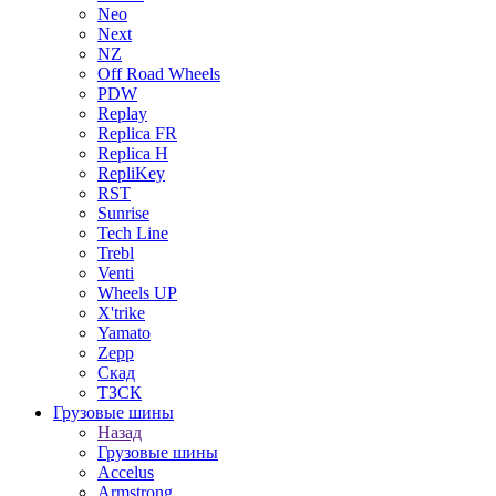
Neo
Next
NZ
Off Road Wheels
PDW
Replay
Replica FR
Replica H
RepliKey
RST
Sunrise
Tech Line
Trebl
Venti
Wheels UP
X'trike
Yamato
Zepp
Скад
ТЗСК
Грузовые шины
Назад
Грузовые шины
Accelus
Armstrong