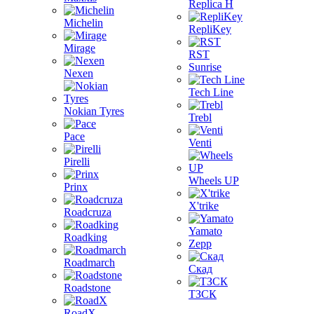
Replica H
Michelin
RepliKey
Mirage
RST
Sunrise
Nexen
Tech Line
Nokian Tyres
Trebl
Pace
Venti
Pirelli
Wheels UP
Prinx
X'trike
Roadcruza
Yamato
Roadking
Zepp
Roadmarch
Скад
Roadstone
ТЗСК
RoadX