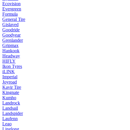
Ecovision
Evergreen
Formula
General Tire
Gislaved
Goodride
Goodyear
Grenlander
Gripmax
Hankook
Headway
HIFLY
Ikon Tyres
iLINK
Imperial
Joyroad
Kavir Tire
Kingnate
Kumho
Landrock
Landsail
Landspider
Laufenn
Leao
Linglong