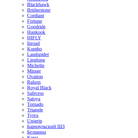
Blackhawk
Bridgestone
Cordiant
Fortune
Goodride
Hankook
HIFLY
Inroad
Kumho
Landspider
Linglong
Michelin
Mirage
Ovation
Ralson
Royal Black
Safecess
Satoya
Tornado
Triangle
Tyrex
Unigrip
Барнаульский ШЗ
Белшина
Кама