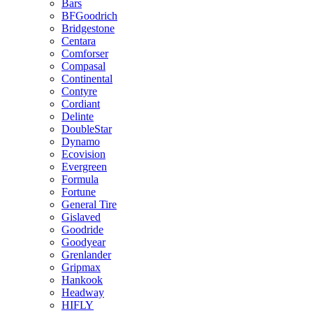
Bars
BFGoodrich
Bridgestone
Centara
Comforser
Compasal
Continental
Contyre
Cordiant
Delinte
DoubleStar
Dynamo
Ecovision
Evergreen
Formula
Fortune
General Tire
Gislaved
Goodride
Goodyear
Grenlander
Gripmax
Hankook
Headway
HIFLY