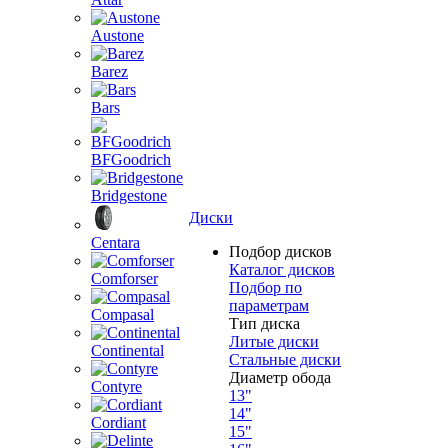
Austone
Barez
Bars
BFGoodrich
Bridgestone
Диски
Centara
Подбор дисков
Каталог дисков
Comforser
Подбор по
параметрам
Compasal
Тип диска
Литые диски
Continental
Стальные диски
Диаметр обода
Contyre
13"
14"
Cordiant
15"