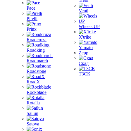
Trebl
Pace
Venti
Pirelli
Wheels UP
Prinx
X'trike
Roadcruza
Yamato
Roadking
Zepp
Roadmarch
Скад
Roadstone
ТЗСК
RoadX
Rockblade
Rotalla
Sailun
Satoya