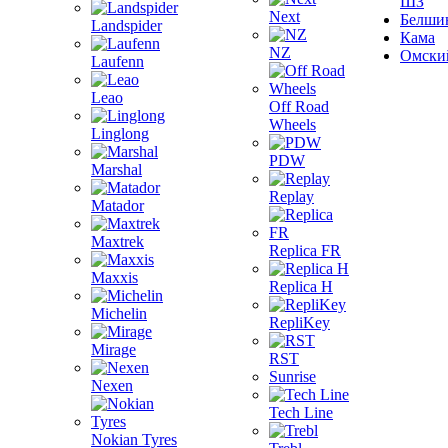
ШЗ
Next
Белши
Landspider
Кама
NZ
Омски
Laufenn
Leao
Off Road
Wheels
Linglong
PDW
Marshal
Replay
Matador
Maxtrek
Replica FR
Maxxis
Replica H
Michelin
RepliKey
Mirage
RST
Sunrise
Nexen
Tech Line
Nokian Tyres