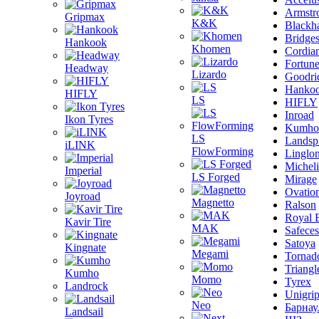
Armstr
Gripmax
K&K
Blackh
Bridge
Hankook
Khomen
Cordia
Fortun
Headway
Lizardo
Goodri
Hanko
HIFLY
LS
HIFLY
Inroad
Ikon Tyres
Kumho
LS
Landsp
iLINK
FlowForming
Linglo
Michel
Imperial
LS Forged
Mirage
Ovatio
Joyroad
Magnetto
Ralson
Royal 
Kavir Tire
MAK
Safeces
Satoya
Kingnate
Megami
Tornad
Triangl
Kumho
Momo
Tyrex
Landrock
Unigri
Neo
Барнау
Landsail