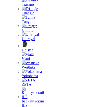
Trazano
Triangle
Tunga
Unigrip
Uniroyal
Unistar
Viatti
Westlake
Yokohama
ZETA
Барнаульский
ШЗ