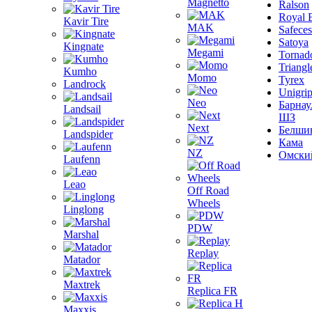
Magnetto
Ralson
Royal 
Kavir Tire
MAK
Safeces
Satoya
Kingnate
Megami
Tornad
Triangl
Kumho
Momo
Tyrex
Landrock
Unigri
Neo
Барнау
Landsail
ШЗ
Next
Белши
Landspider
Кама
NZ
Омски
Laufenn
Leao
Off Road
Wheels
Linglong
PDW
Marshal
Replay
Matador
Maxtrek
Replica FR
Maxxis