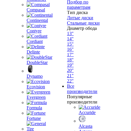
Подбор по
параметрам
Compasal
Тип диска
Литые диски
Continental
Стальные диски
Диаметр обода
Contyre
13"
14"
Cordiant
15"
16"
Delinte
17"
18"
DoubleStar
19"
20"
21"
Dynamo
22"
Все
Ecovision
производители
Популярные
Evergreen
производители
Formula
Accuride
Fortune
Alcasta