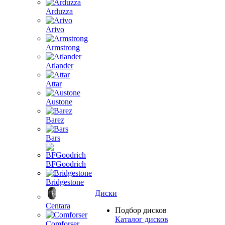
Arduzza
Arivo
Armstrong
Atlander
Attar
Austone
Barez
Bars
BFGoodrich
Bridgestone
Диски
Centara
Подбор дисков
Каталог дисков
Comforser