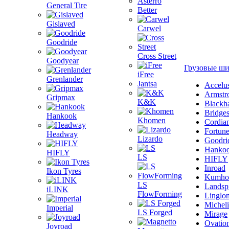
Asterro
General Tire
Better
Gislaved
Carwel
Goodride
Cross Street
Goodyear
Грузовые ш
iFree
Grenlander
Jantsa
Accelu
Armstr
Gripmax
K&K
Blackh
Bridge
Hankook
Khomen
Cordia
Fortun
Headway
Lizardo
Goodri
Hanko
HIFLY
LS
HIFLY
Inroad
Ikon Tyres
Kumho
LS
Landsp
iLINK
FlowForming
Linglo
Michel
Imperial
LS Forged
Mirage
Ovatio
Joyroad