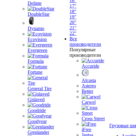
16"
Delinte
17"
18"
DoubleStar
19"
20"
21"
Dynamo
22"
Все
Ecovision
производители
Популярные
Evergreen
производители
Formula
Accuride
Fortune
Alcasta
Asterro
General Tire
Better
Gislaved
Carwel
Goodride
Cross Street
Goodyear
Грузовые ш
iFree
Grenlander
Jantsa
Accelu