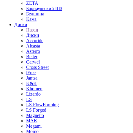
ZETA
Барнаульский ШЗ
Белшина
Кама
Диски
Назад
Диски
Accuride
Alcasta
Asterro
Better
Carwel
Cross Street
iFree
Jantsa
K&K
Khomen
Lizardo
LS
LS FlowForming
LS Forged
Magnetto
MAK
Megami
Momo