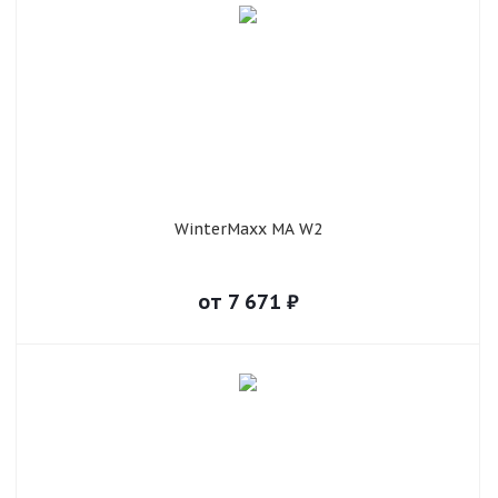
WinterMaxx MA W2
от
7 671
₽