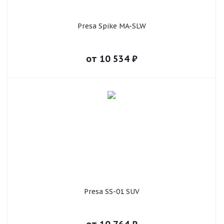
Presa Spike MA-SLW
от
10 534
₽
Presa SS-01 SUV