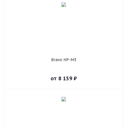
Bravo HP-M3
от
8 159
₽