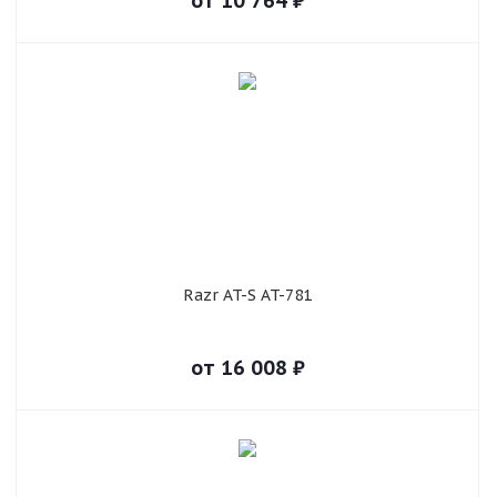
от
10 764
₽
Razr AT-S AT-781
от
16 008
₽