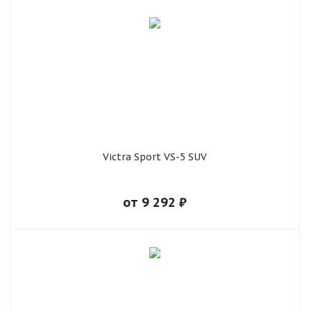
Victra Sport VS-5 SUV
от
9 292
₽