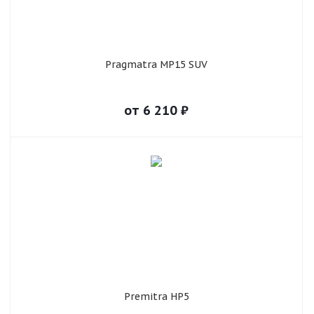
Pragmatra MP15 SUV
от
6 210
₽
Premitra HP5