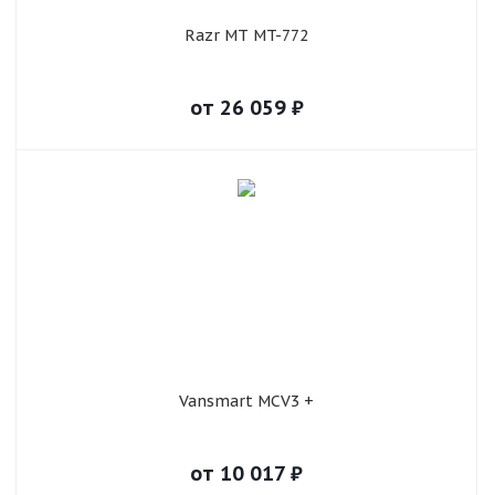
Razr MT MT-772
от
26 059
₽
Vansmart MCV3 +
от
10 017
₽