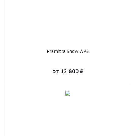
Premitra Snow WP6
от
12 800
₽