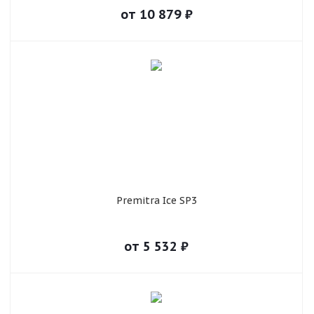
от
10 879
₽
Premitra Ice SP3
от
5 532
₽