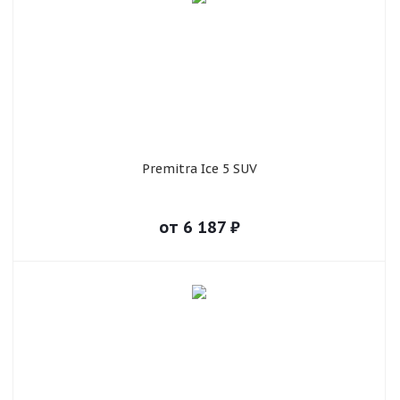
Premitra Ice 5 SUV
от
6 187
₽