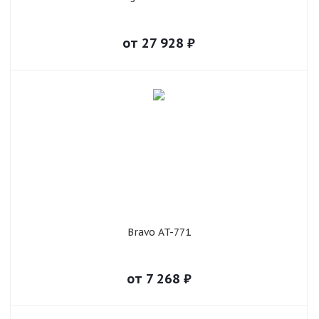
от
27 928
₽
Bravo AT-771
от
7 268
₽