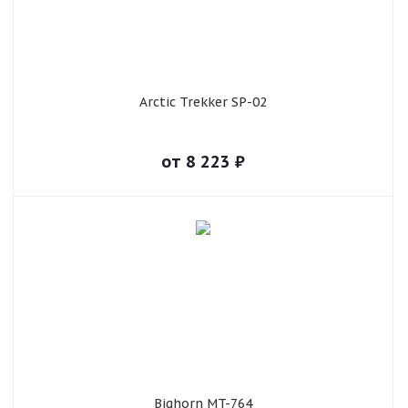
Arctic Trekker SP-02
от
8 223
₽
Bighorn MT-764