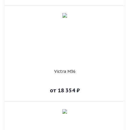
Victra M36
от
18 354
₽