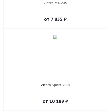
Victra MA-Z4S
от
7 855
₽
Victra Sport VS-5
от
10 189
₽