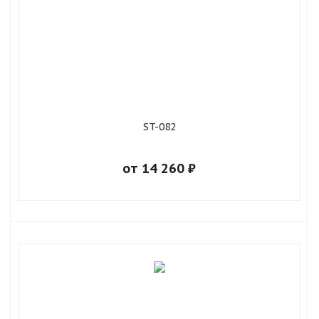
ST-082
от
14 260
₽