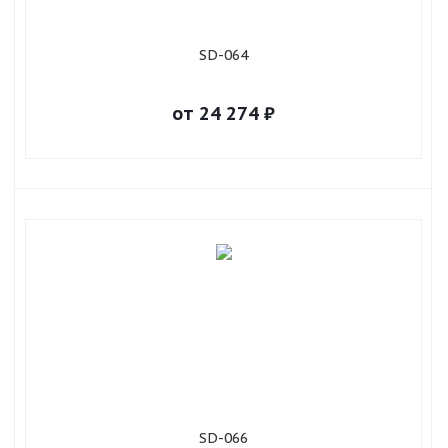
SD-064
от
24 274
₽
SD-066