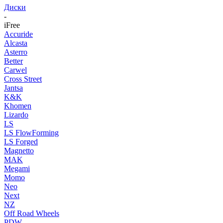
Диски
-
iFree
Accuride
Alcasta
Asterro
Better
Carwel
Cross Street
Jantsa
K&K
Khomen
Lizardo
LS
LS FlowForming
LS Forged
Magnetto
MAK
Megami
Momo
Neo
Next
NZ
Off Road Wheels
PDW