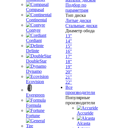
Подбор по
Compasal
параметрам
Тип диска
Continental
Литые диски
Стальные диски
Contyre
Диаметр обода
13"
Cordiant
14"
15"
Delinte
16"
17"
DoubleStar
18"
19"
Dynamo
20"
21"
Ecovision
22"
Все
производители
Evergreen
Популярные
производители
Formula
Accuride
Fortune
Alcasta