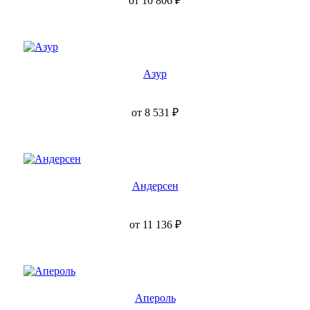
от
10 806
₽
Азур
от
8 531
₽
Андерсен
от
11 136
₽
Апероль