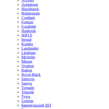
Accelus
Armstrong
Blackhawk
Bridgestone
Cordiant
Fortune
Goodride
Hankook
HIFLY
Inroad
Kumho
Landspider
Linglong
Michelin
Mirage
Ovation
Ralson
Royal Black
Safecess
Satoya
Tornado
Triangle
Tyrex
Unigrip
Барнаульский ШЗ