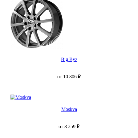
Big Byz
от
10 806
₽
Moskva
от
8 259
₽