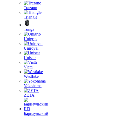
Trazano
Triangle
Tunga
Unigrip
Uniroyal
Unistar
Viatti
Westlake
Yokohama
ZETA
Барнаульский