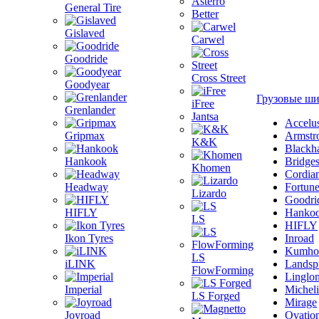
Asterro
General Tire
Better
Gislaved
Carwel
Goodride
Cross Street
Goodyear
Грузовые ш
iFree
Grenlander
Jantsa
Accelu
Gripmax
Armstr
K&K
Blackh
Hankook
Bridge
Khomen
Cordia
Headway
Fortun
Lizardo
Goodri
HIFLY
Hanko
LS
HIFLY
Ikon Tyres
Inroad
Kumho
LS
iLINK
Landsp
FlowForming
Linglo
Imperial
Michel
LS Forged
Mirage
Joyroad
Ovatio