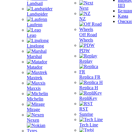
Барнау
Landsail
ШЗ
Next
Белши
Landspider
Кама
NZ
Омски
Laufenn
Off Road
Leao
Wheels
Linglong
PDW
Marshal
Replay
Matador
Replica FR
Maxtrek
Replica H
Maxxis
RepliKey
Michelin
RST
Mirage
Sunrise
Nexen
Tech Line