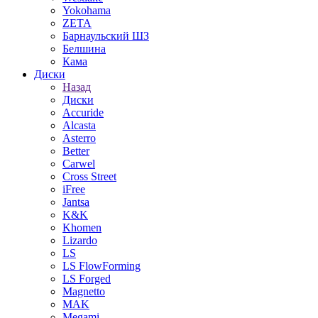
Yokohama
ZETA
Барнаульский ШЗ
Белшина
Кама
Диски
Назад
Диски
Accuride
Alcasta
Asterro
Better
Carwel
Cross Street
iFree
Jantsa
K&K
Khomen
Lizardo
LS
LS FlowForming
LS Forged
Magnetto
MAK
Megami