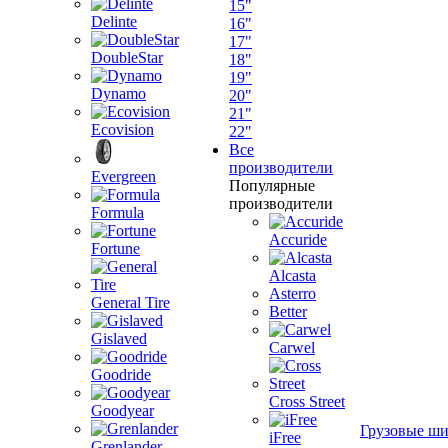
15"
Delinte
16"
17"
DoubleStar
18"
19"
Dynamo
20"
21"
Ecovision
22"
Все
производители
Evergreen
Популярные
производители
Formula
Accuride
Fortune
Alcasta
Asterro
General Tire
Better
Gislaved
Carwel
Goodride
Cross Street
Goodyear
Грузовые ш
iFree
Grenlander