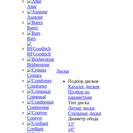
Attar
Austone
Barez
Bars
BFGoodrich
Bridgestone
Диски
Centara
Подбор дисков
Comforser
Каталог дисков
Подбор по
Compasal
параметрам
Тип диска
Continental
Литые диски
Стальные диски
Contyre
Диаметр обода
13"
Cordiant
14"