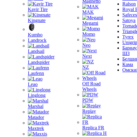
Magnetto
Ralson
Kavir Tire
Royal 
MAK
Safeces
Kingnate
Satoya
Megami
Tornad
Triangl
Momo
Kumho
Tyrex
Landrock
Unigri
Neo
Барнау
Landsail
ШЗ
Next
Белши
Landspider
Кама
NZ
Омски
Laufenn
Off Road
Leao
Wheels
Linglong
PDW
Marshal
Replay
Matador
Replica FR
Maxtrek