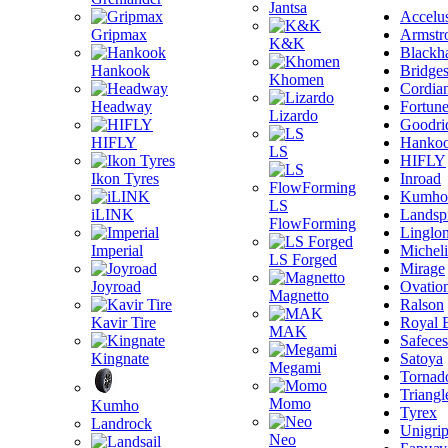
Jantsa
Accelu
Gripmax
Armstr
K&K
Blackh
Hankook
Bridge
Khomen
Cordia
Headway
Fortun
Lizardo
Goodri
HIFLY
Hanko
LS
HIFLY
Ikon Tyres
Inroad
Kumho
LS
iLINK
Landsp
FlowForming
Linglo
Imperial
Michel
LS Forged
Mirage
Joyroad
Ovatio
Magnetto
Ralson
Kavir Tire
Royal 
MAK
Safeces
Kingnate
Satoya
Megami
Tornad
Triangl
Momo
Kumho
Tyrex
Landrock
Unigri
Neo