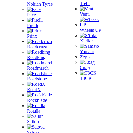
Trebl
Nokian Tyres
Venti
Pace
Pirelli
Wheels UP
Prinx
X'trike
Roadcruza
Yamato
Zepp
Roadking
Скад
Roadmarch
ТЗСК
Roadstone
RoadX
Rockblade
Rotalla
Sailun
Satoya