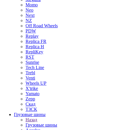
Momo
Neo
Next
NZ
Off Road Wheels
PDW
Replay
Replica FR
Replica H
RepliKey
RST
Sunrise
Tech Line
Trebl
Venti
Wheels UP
X'trike
Yamato
Zepp
Скад
ТЗСК
Грузовые шины
Назад
Грузовые шины