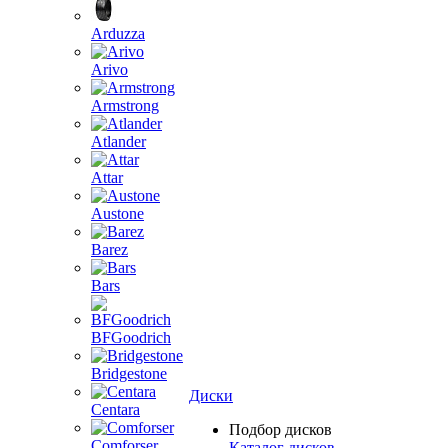
Arduzza
Arivo
Armstrong
Atlander
Attar
Austone
Barez
Bars
BFGoodrich
Bridgestone
Диски
Centara
Подбор дисков
Comforser
Каталог дисков