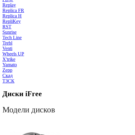
Replay
Replica FR
Replica H
RepliKey
RST
Sunrise
Tech Line
Trebl
Venti
Wheels UP
X'trike
Yamato
Zepp
Скад
ТЗСК
Диски iFree
Модели дисков