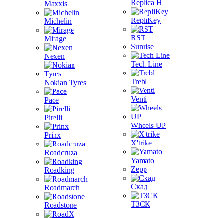
Replica H
Maxxis
RepliKey
Michelin
RST
Mirage
Sunrise
Nexen
Tech Line
Trebl
Nokian Tyres
Venti
Pace
Pirelli
Wheels UP
Prinx
X'trike
Roadcruza
Yamato
Zepp
Roadking
Скад
Roadmarch
ТЗСК
Roadstone