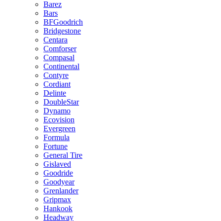
Barez
Bars
BFGoodrich
Bridgestone
Centara
Comforser
Compasal
Continental
Contyre
Cordiant
Delinte
DoubleStar
Dynamo
Ecovision
Evergreen
Formula
Fortune
General Tire
Gislaved
Goodride
Goodyear
Grenlander
Gripmax
Hankook
Headway