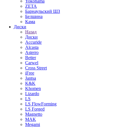
Yokohama
ZETA
Барнаульский ШЗ
Белшина
Кама
Диски
Назад
Диски
Accuride
Alcasta
Asterro
Better
Carwel
Cross Street
iFree
Jantsa
K&K
Khomen
Lizardo
LS
LS FlowForming
LS Forged
Magnetto
MAK
Megami