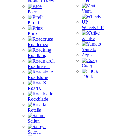
Trebl
Nokian Tyres
Venti
Pace
Pirelli
Wheels UP
Prinx
X'trike
Roadcruza
Yamato
Zepp
Roadking
Скад
Roadmarch
ТЗСК
Roadstone
RoadX
Rockblade
Rotalla
Sailun
Satoya