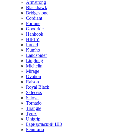
Armstrong
Blackhawk
Bridgestone
Cordiant
Fortune
Goodride
Hankook
HIFLY
Inroad
Kumho
Landspider
Linglong
Michelin
Mirage
Ovation
Ralson
Royal Black
Safecess
Satoya
Tornado
Triangle
Tyrex
Unigrip
Барнаульский ШЗ
Белшина