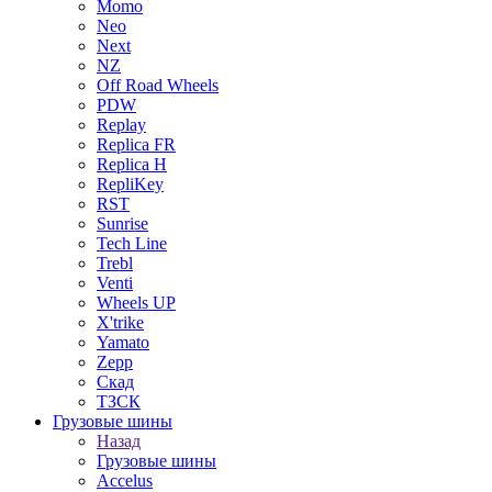
Momo
Neo
Next
NZ
Off Road Wheels
PDW
Replay
Replica FR
Replica H
RepliKey
RST
Sunrise
Tech Line
Trebl
Venti
Wheels UP
X'trike
Yamato
Zepp
Скад
ТЗСК
Грузовые шины
Назад
Грузовые шины
Accelus