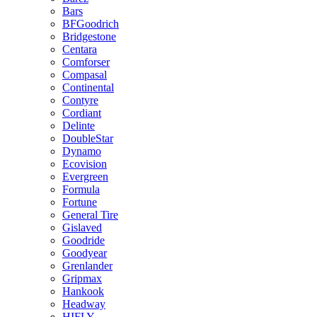
Bars
BFGoodrich
Bridgestone
Centara
Comforser
Compasal
Continental
Contyre
Cordiant
Delinte
DoubleStar
Dynamo
Ecovision
Evergreen
Formula
Fortune
General Tire
Gislaved
Goodride
Goodyear
Grenlander
Gripmax
Hankook
Headway
HIFLY