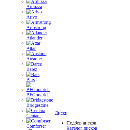
Arduzza
Arivo
Armstrong
Atlander
Attar
Austone
Barez
Bars
BFGoodrich
Bridgestone
Диски
Centara
Подбор дисков
Comforser
Каталог дисков