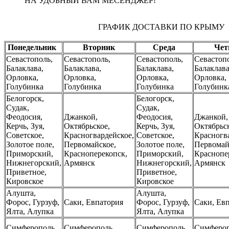
НА УДОБНЫЙ ВАМ МЕСЕНДЖЕР!
ГРАФИК ДОСТАВКИ ПО КРЫМУ
Понедельник
Вторник
Среда
Чет
Севастополь,
Севастополь,
Севастополь,
Севастоп
Балаклава,
Балаклава,
Балаклава,
Балаклава
Орловка,
Орловка,
Орловка,
Орловка,
Голубинка
Голубинка
Голубинка
Голубинк
Белогорск,
Белогорск,
Судак,
Судак,
Феодосия,
Джанкой,
Феодосия,
Джанкой,
Керчь, Зуя,
Октябрьское,
Керчь, Зуя,
Октябрьск
Советское,
Красногвардейское,
Советское,
Красногв
Золотое поле,
Первомайское,
Золотое поле,
Первомай
Приморский,
Красноперекопск,
Приморский,
Краснопе
Нижнегорский,
Армянск
Нижнегорский,
Армянск
Приветное,
Приветное,
Кировское
Кировское
Алушта,
Алушта,
Форос, Гурзуф,
Саки, Евпатория
Форос, Гурзуф,
Саки, Ев
Ялта, Алупка
Ялта, Алупка
Симферополь
Симферополь
Симферополь
Симферо