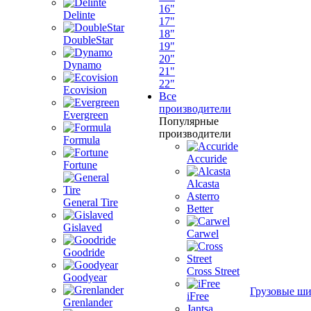
16"
Delinte
17"
18"
DoubleStar
19"
20"
Dynamo
21"
22"
Ecovision
Все
производители
Evergreen
Популярные
производители
Formula
Accuride
Fortune
Alcasta
Asterro
General Tire
Better
Gislaved
Carwel
Goodride
Cross Street
Goodyear
Грузовые ш
iFree
Grenlander
Jantsa