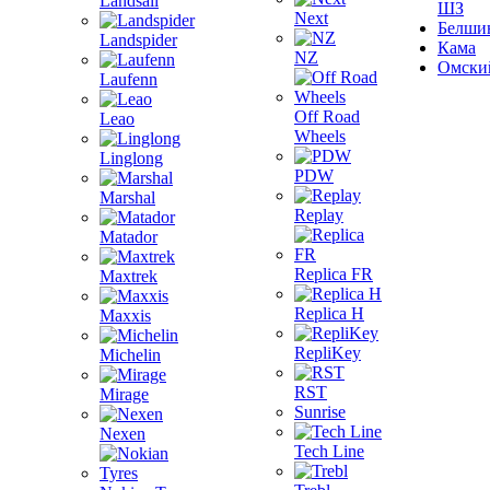
Landsail
ШЗ
Next
Белши
Landspider
Кама
NZ
Омски
Laufenn
Off Road
Leao
Wheels
Linglong
PDW
Marshal
Replay
Matador
Replica FR
Maxtrek
Replica H
Maxxis
RepliKey
Michelin
RST
Mirage
Sunrise
Nexen
Tech Line