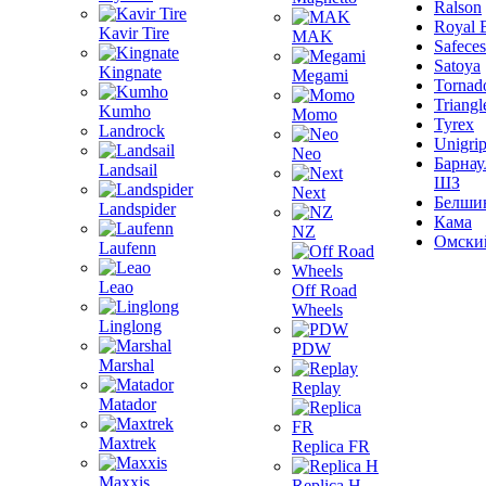
Ralson
Royal 
Kavir Tire
MAK
Safeces
Satoya
Kingnate
Megami
Tornad
Triangl
Kumho
Momo
Tyrex
Landrock
Unigri
Neo
Барнау
Landsail
ШЗ
Next
Белши
Landspider
Кама
NZ
Омски
Laufenn
Leao
Off Road
Wheels
Linglong
PDW
Marshal
Replay
Matador
Maxtrek
Replica FR
Maxxis
Replica H