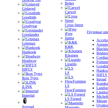
Better
Gislaved
Carwel
Goodride
Cross Street
Goodyear
Грузовые ш
iFree
Grenlander
Jantsa
Accelu
Gripmax
Armstr
K&K
Blackh
Hankook
Bridge
Khomen
Cordia
Headway
Fortun
Lizardo
Goodri
HIFLY
Hanko
LS
HIFLY
Ikon Tyres
Inroad
Kumho
LS
iLINK
Landsp
FlowForming
Linglo
Imperial
Michel
LS Forged
Mirage
Ovatio
Joyroad
Magnetto