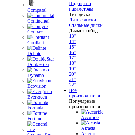
Подбор по
параметрам
Compasal
Тип диска
Литые диски
Continental
Стальные диски
Диаметр обода
Contyre
13"
14"
Cordiant
15"
16"
Delinte
17"
18"
DoubleStar
19"
20"
Dynamo
21"
22"
Ecovision
Все
производители
Evergreen
Популярные
производители
Formula
Accuride
Fortune
Alcasta
Asterro
General Tire