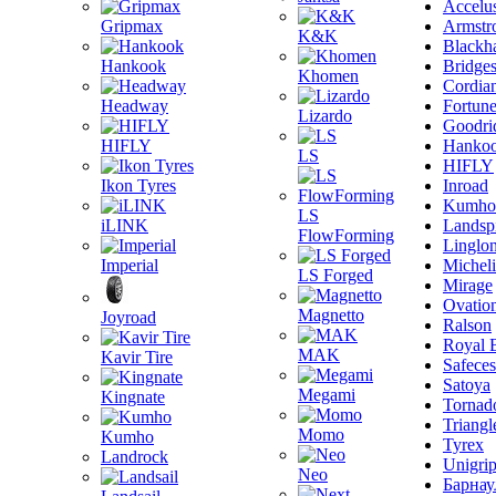
Accelu
Gripmax
Armstr
K&K
Blackh
Hankook
Bridge
Khomen
Cordia
Headway
Fortun
Lizardo
Goodri
HIFLY
Hanko
LS
HIFLY
Ikon Tyres
Inroad
Kumho
LS
iLINK
Landsp
FlowForming
Linglo
Imperial
Michel
LS Forged
Mirage
Ovatio
Magnetto
Joyroad
Ralson
Royal 
MAK
Kavir Tire
Safeces
Satoya
Megami
Kingnate
Tornad
Triangl
Momo
Kumho
Tyrex
Landrock
Unigri
Neo
Барнау