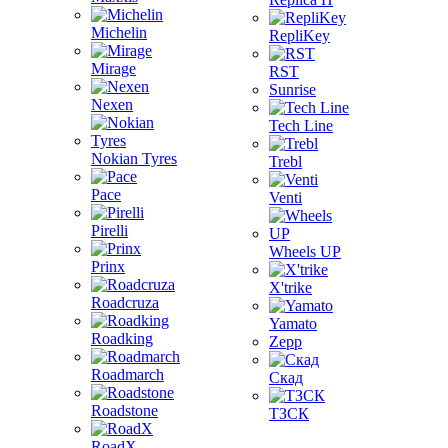
Michelin
RepliKey
Mirage
RST
Sunrise
Nexen
Tech Line
Nokian Tyres
Trebl
Pace
Venti
Pirelli
Wheels UP
Prinx
X'trike
Roadcruza
Yamato
Roadking
Zepp
Roadmarch
Скад
Roadstone
ТЗСК
RoadX