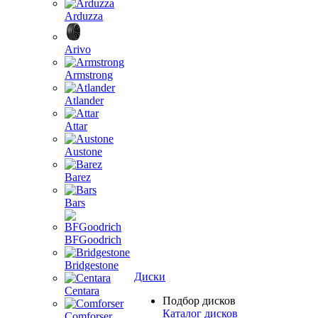
Arduzza
Arivo
Armstrong
Atlander
Attar
Austone
Barez
Bars
BFGoodrich
Bridgestone
Диски
Centara
Подбор дисков
Каталог дисков
Comforser