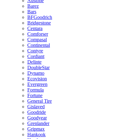
Austone
Barez
Bars
BFGoodrich
Bridgestone
Centara
Comforser
Compasal
Continental
Contyre
Cordiant
Delinte
DoubleStar
Dynamo
Ecovision
Evergreen
Formula
Fortune
General Tire
Gislaved
Goodride
Goodyear
Grenlander
Gripmax
Hankook