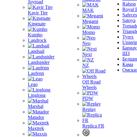
Joyroad
Ralson
Royal 
MAK
Kavir Tire
Safeces
Satoya
Megami
Kingnate
Tornad
Triangl
Momo
Kumho
Tyrex
Landrock
Unigri
Neo
Барнау
Landsail
ШЗ
Next
Белши
Landspider
Кама
NZ
Омски
Laufenn
Off Road
Leao
Wheels
Linglong
PDW
Marshal
Replay
Matador
Replica FR
Maxtrek