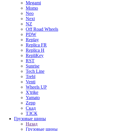
Megami
Momo
Neo
Next
NZ
Off Road Wheels
PDW
Replay
Replica FR
Replica H
RepliKey
RST
Sunrise
Tech Line
Trebl
Venti
Wheels UP
X'trike
Yamato
Zepp
Скад
ТЗСК
Грузовые шины
Назад
Грузовые шины