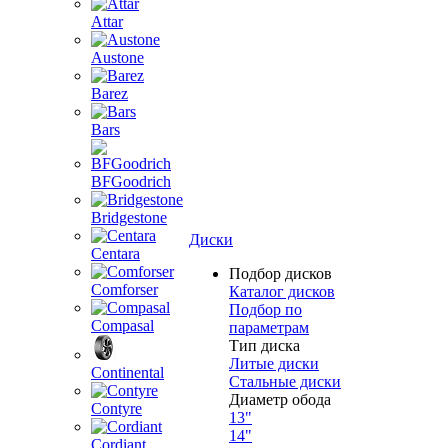
Attar
Austone
Barez
Bars
BFGoodrich
Bridgestone
Диски
Centara
Подбор дисков
Comforser
Каталог дисков
Подбор по
Compasal
параметрам
Тип диска
Литые диски
Continental
Стальные диски
Диаметр обода
Contyre
13"
14"
Cordiant