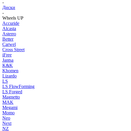
-
Диски
-
Wheels UP
Accuride
Alcasta
Asterro
Better
Carwel
Cross Street
iFree
Jantsa
K&K
Khomen
Lizardo
LS
LS FlowForming
LS Forged
Magnetto
MAK
Megami
Momo
Neo
Next
NZ