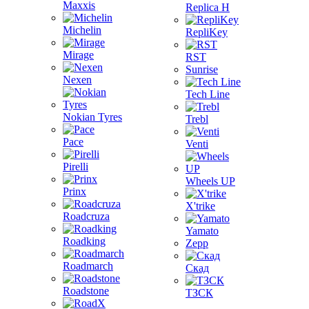
Maxxis
Replica H
Michelin
RepliKey
Mirage
RST
Sunrise
Nexen
Tech Line
Nokian Tyres
Trebl
Pace
Venti
Pirelli
Wheels UP
Prinx
X'trike
Roadcruza
Yamato
Roadking
Zepp
Roadmarch
Скад
Roadstone
ТЗСК