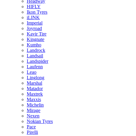
Headway
HIFLY
Ikon Tyres
iLINK
Imperial
Joyroad
Kavir Tire
Kingnate
Kumho
Landrock
Landsail
Landspider
Laufenn
Leao
Linglong
Marshal
Matador
Maxtrek
Maxxis
Michelin
Mirage
Nexen
Nokian Tyres
Pace
Pirelli