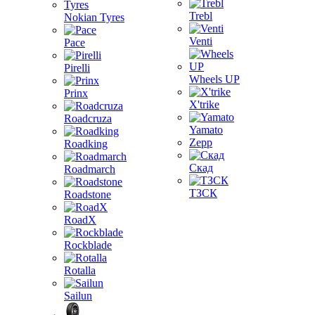
Trebl
Nokian Tyres
Venti
Pace
Pirelli
Wheels UP
Prinx
X'trike
Roadcruza
Yamato
Zepp
Roadking
Скад
Roadmarch
ТЗСК
Roadstone
RoadX
Rockblade
Rotalla
Sailun