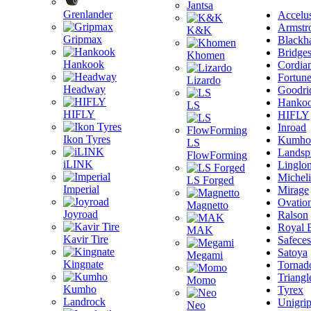
Jantsa
Grenlander
Accelu
Armstr
K&K
Gripmax
Blackh
Bridge
Khomen
Hankook
Cordia
Fortun
Lizardo
Headway
Goodri
Hanko
LS
HIFLY
HIFLY
Inroad
Ikon Tyres
Kumho
LS
Landsp
FlowForming
iLINK
Linglo
Michel
LS Forged
Imperial
Mirage
Ovatio
Magnetto
Joyroad
Ralson
Royal 
MAK
Kavir Tire
Safeces
Satoya
Megami
Kingnate
Tornad
Triangl
Momo
Kumho
Tyrex
Landrock
Unigri
Neo