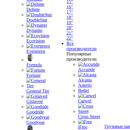
15"
16"
Delinte
17"
18"
DoubleStar
19"
20"
Dynamo
21"
22"
Ecovision
Все
производители
Evergreen
Популярные
производители
Formula
Accuride
Fortune
Alcasta
Asterro
Better
General Tire
Carwel
Gislaved
Goodride
Cross Street
Goodyear
Грузовые ш
iFree