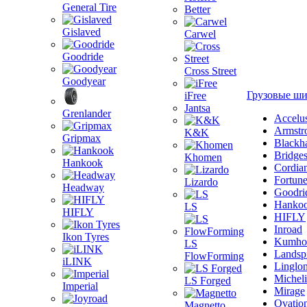
General Tire
Better
Gislaved
Carwel
Goodride
Cross Street
Goodyear
Грузовые ш
iFree
Jantsa
Grenlander
Accelu
Armstr
K&K
Gripmax
Blackh
Bridge
Khomen
Hankook
Cordia
Fortun
Lizardo
Headway
Goodri
Hanko
LS
HIFLY
HIFLY
Inroad
Ikon Tyres
Kumho
LS
Landsp
FlowForming
iLINK
Linglo
Michel
LS Forged
Imperial
Mirage
Ovatio
Magnetto