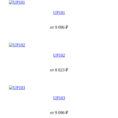
UP101
от
9 096
₽
UP102
от
8 023
₽
UP103
от
9 096
₽