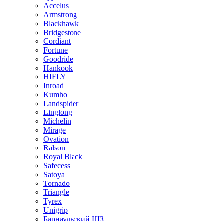
Accelus
Armstrong
Blackhawk
Bridgestone
Cordiant
Fortune
Goodride
Hankook
HIFLY
Inroad
Kumho
Landspider
Linglong
Michelin
Mirage
Ovation
Ralson
Royal Black
Safecess
Satoya
Tornado
Triangle
Tyrex
Unigrip
Барнаульский ШЗ