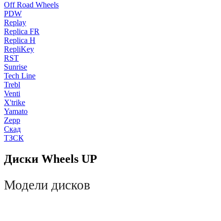
Off Road Wheels
PDW
Replay
Replica FR
Replica H
RepliKey
RST
Sunrise
Tech Line
Trebl
Venti
X'trike
Yamato
Zepp
Скад
ТЗСК
Диски Wheels UP
Модели дисков