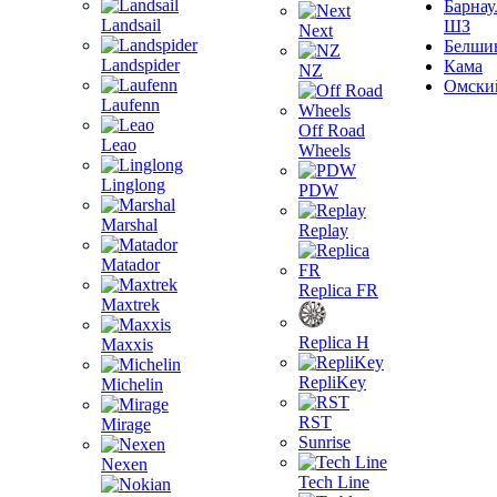
Барнау
Landsail
ШЗ
Next
Белши
Landspider
Кама
NZ
Омски
Laufenn
Off Road
Leao
Wheels
Linglong
PDW
Marshal
Replay
Matador
Replica FR
Maxtrek
Replica H
Maxxis
RepliKey
Michelin
RST
Mirage
Sunrise
Nexen
Tech Line