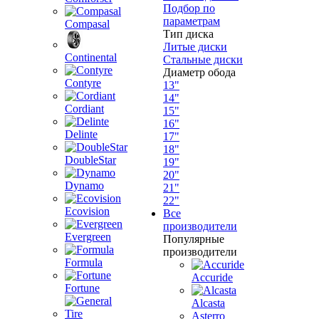
Подбор по
параметрам
Compasal
Тип диска
Литые диски
Continental
Стальные диски
Диаметр обода
Contyre
13"
14"
Cordiant
15"
16"
Delinte
17"
18"
DoubleStar
19"
20"
Dynamo
21"
22"
Ecovision
Все
производители
Evergreen
Популярные
производители
Formula
Accuride
Fortune
Alcasta
Asterro