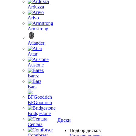
Arduzza
Arivo
Armstrong
Atlander
Attar
Austone
Barez
Bars
BFGoodrich
Bridgestone
Диски
Centara
Подбор дисков
Comforser
Каталог дисков