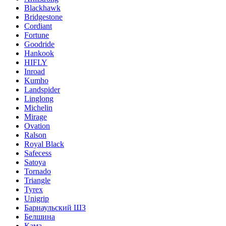
Blackhawk
Bridgestone
Cordiant
Fortune
Goodride
Hankook
HIFLY
Inroad
Kumho
Landspider
Linglong
Michelin
Mirage
Ovation
Ralson
Royal Black
Safecess
Satoya
Tornado
Triangle
Tyrex
Unigrip
Барнаульский ШЗ
Белшина
Кама