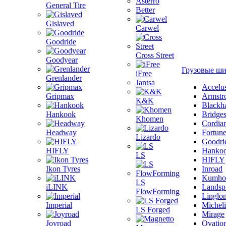
Asterro
General Tire
Better
Gislaved
Carwel
Goodride
Cross Street
Goodyear
Грузовые ш
iFree
Grenlander
Jantsa
Accelu
Gripmax
Armstr
K&K
Blackh
Hankook
Bridge
Khomen
Cordia
Headway
Fortun
Lizardo
Goodri
HIFLY
Hanko
LS
HIFLY
Ikon Tyres
Inroad
Kumho
LS
iLINK
Landsp
FlowForming
Linglo
Imperial
Michel
LS Forged
Mirage
Joyroad
Ovatio