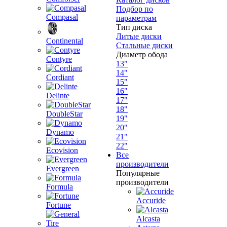
Подбор по
Compasal
параметрам
Тип диска
Литые диски
Continental
Стальные диски
Диаметр обода
Contyre
13"
14"
Cordiant
15"
16"
Delinte
17"
18"
DoubleStar
19"
20"
Dynamo
21"
22"
Ecovision
Все
производители
Evergreen
Популярные
производители
Formula
Accuride
Fortune
Alcasta