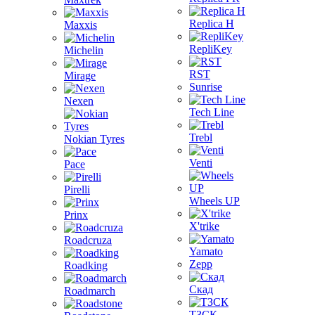
Replica H
Maxxis
RepliKey
Michelin
RST
Mirage
Sunrise
Nexen
Tech Line
Trebl
Nokian Tyres
Venti
Pace
Pirelli
Wheels UP
Prinx
X'trike
Roadcruza
Yamato
Zepp
Roadking
Скад
Roadmarch
ТЗСК