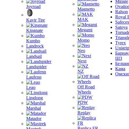
Mirage
Joyroad
Ovatio
Magnetto
Ralson
Royal 
MAK
Kavir Tire
Safeces
Satoya
Megami
Kingnate
Tornad
Triangl
Momo
Kumho
Tyrex
Landrock
Unigri
Neo
Барнау
Landsail
ШЗ
Next
Белши
Landspider
Кама
NZ
Омски
Laufenn
Off Road
Leao
Wheels
Linglong
PDW
Marshal
Replay
Matador
Replica FR
Maxtrek