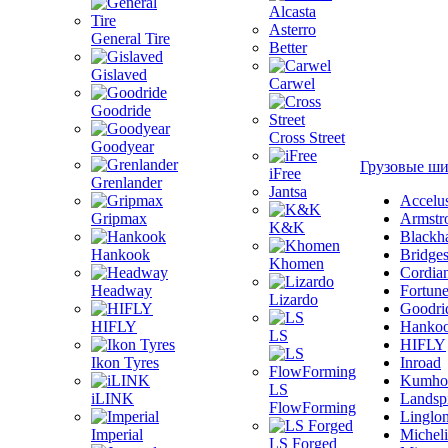
Alcasta
Asterro
General Tire
Better
Gislaved
Carwel
Goodride
Cross Street
Goodyear
Грузовые ш
iFree
Grenlander
Jantsa
Accelu
Gripmax
Armstr
K&K
Blackh
Hankook
Bridge
Khomen
Cordia
Headway
Fortun
Lizardo
Goodri
HIFLY
Hanko
LS
HIFLY
Ikon Tyres
Inroad
Kumho
LS
iLINK
Landsp
FlowForming
Linglo
Imperial
Michel
LS Forged