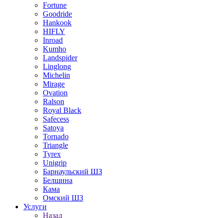
Fortune
Goodride
Hankook
HIFLY
Inroad
Kumho
Landspider
Linglong
Michelin
Mirage
Ovation
Ralson
Royal Black
Safecess
Satoya
Tornado
Triangle
Tyrex
Unigrip
Барнаульский ШЗ
Белшина
Кама
Омский ШЗ
Услуги
Назад