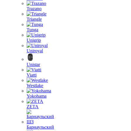
Trazano
Triangle
Tunga
Unigrip
Uniroyal
Unistar
Viatti
Westlake
Yokohama
ZETA
Барнаульский