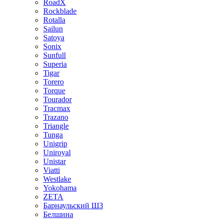
RoadX
Rockblade
Rotalla
Sailun
Satoya
Sonix
Sunfull
Superia
Tigar
Torero
Torque
Tourador
Tracmax
Trazano
Triangle
Tunga
Unigrip
Uniroyal
Unistar
Viatti
Westlake
Yokohama
ZETA
Барнаульский ШЗ
Белшина