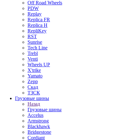
Off Road Wheels
PDW
Replay
Replica FR
Replica H
RepliKey
RST
Sunrise
Tech Line
Trebl
Venti
Wheels UP
X'trike
Yamato
Zepp
Скад
ТЗСК
Грузовые шины
Назад
Грузовые шины
Accelus
Armstrong
Blackhawk
Bridgestone
Cordiant