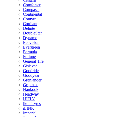
Centara
Comforser
Compasal
Continental
Contyre
Cordiant
Delinte
DoubleStar
Dynamo
Ecovision
Evergreen
Formula
Fortune
General Tire
Gislaved
Goodride
Goodyear
Grenlander
Gripmax
Hankook
Headway
HIFLY
Ikon Tyres
iLINK
Imperial