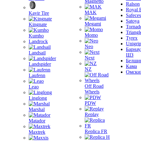
Magnetto
Ralson
Royal 
MAK
Kavir Tire
Safeces
Satoya
Megami
Kingnate
Tornad
Triangl
Momo
Kumho
Tyrex
Landrock
Unigri
Neo
Барнау
Landsail
ШЗ
Next
Белши
Landspider
Кама
NZ
Омски
Laufenn
Off Road
Leao
Wheels
Linglong
PDW
Marshal
Replay
Matador
Replica FR
Maxtrek