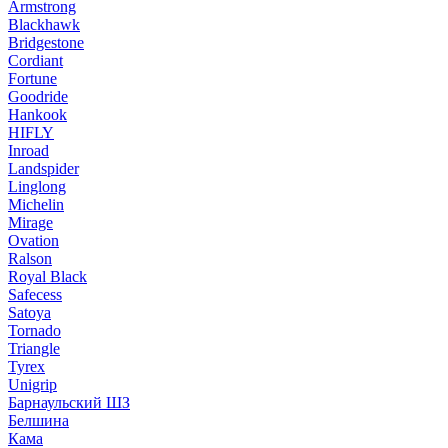
Armstrong
Blackhawk
Bridgestone
Cordiant
Fortune
Goodride
Hankook
HIFLY
Inroad
Landspider
Linglong
Michelin
Mirage
Ovation
Ralson
Royal Black
Safecess
Satoya
Tornado
Triangle
Tyrex
Unigrip
Барнаульский ШЗ
Белшина
Кама