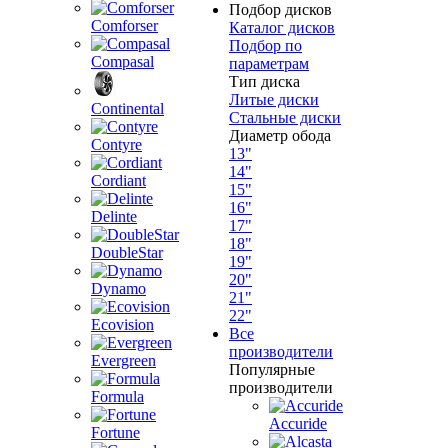
Подбор дисков
Comforser
Каталог дисков
Подбор по
Compasal
параметрам
Тип диска
Литые диски
Continental
Стальные диски
Диаметр обода
Contyre
13"
14"
Cordiant
15"
16"
Delinte
17"
18"
DoubleStar
19"
20"
Dynamo
21"
22"
Ecovision
Все
производители
Evergreen
Популярные
производители
Formula
Accuride
Fortune