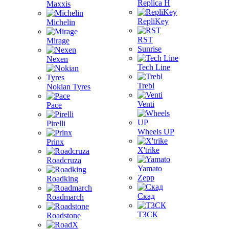
Replica H
Maxxis
RepliKey
Michelin
RST
Mirage
Sunrise
Nexen
Tech Line
Trebl
Nokian Tyres
Venti
Pace
Pirelli
Wheels UP
Prinx
X'trike
Roadcruza
Yamato
Zepp
Roadking
Скад
Roadmarch
ТЗСК
Roadstone