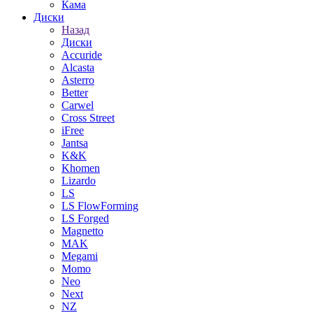
Кама
Диски
Назад
Диски
Accuride
Alcasta
Asterro
Better
Carwel
Cross Street
iFree
Jantsa
K&K
Khomen
Lizardo
LS
LS FlowForming
LS Forged
Magnetto
MAK
Megami
Momo
Neo
Next
NZ