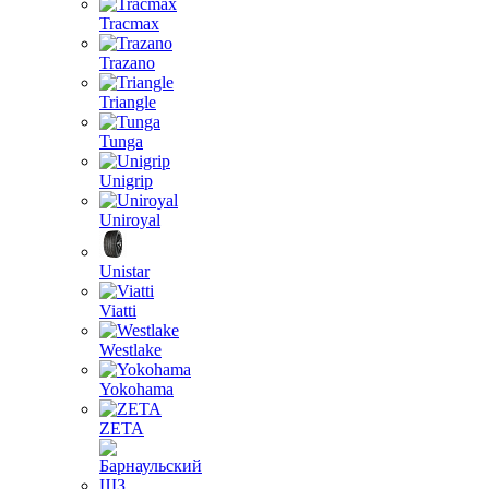
Tracmax
Trazano
Triangle
Tunga
Unigrip
Uniroyal
Unistar
Viatti
Westlake
Yokohama
ZETA