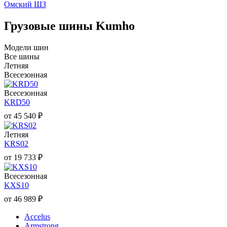
Омский ШЗ
Грузовые шины Kumho
Модели шин
Все шины
Летняя
Всесезонная
Всесезонная
KRD50
от
45 540
₽
Летняя
KRS02
от
19 733
₽
Всесезонная
KXS10
от
46 989
₽
Accelus
Armstrong