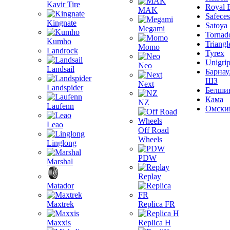
Kavir Tire
Royal 
MAK
Safeces
Kingnate
Satoya
Megami
Tornad
Kumho
Triangl
Momo
Landrock
Tyrex
Unigri
Neo
Landsail
Барнау
ШЗ
Next
Landspider
Белши
Кама
NZ
Laufenn
Омски
Leao
Off Road
Wheels
Linglong
PDW
Marshal
Replay
Matador
Maxtrek
Replica FR
Maxxis
Replica H