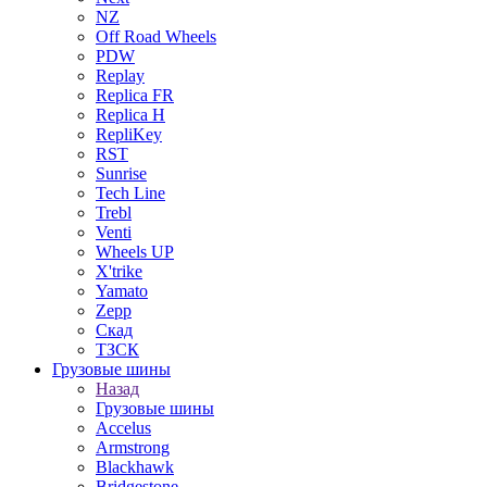
NZ
Off Road Wheels
PDW
Replay
Replica FR
Replica H
RepliKey
RST
Sunrise
Tech Line
Trebl
Venti
Wheels UP
X'trike
Yamato
Zepp
Скад
ТЗСК
Грузовые шины
Назад
Грузовые шины
Accelus
Armstrong
Blackhawk
Bridgestone