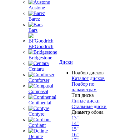
Austone
Barez
Bars
BFGoodrich
Bridgestone
Диски
Centara
Подбор дисков
Каталог дисков
Comforser
Подбор по
параметрам
Compasal
Тип диска
Литые диски
Continental
Стальные диски
Диаметр обода
Contyre
13"
14"
Cordiant
15"
16"
Delinte