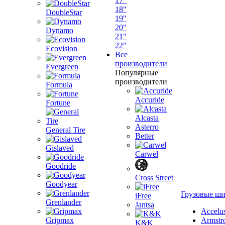
17"
18"
DoubleStar
19"
20"
Dynamo
21"
22"
Ecovision
Все
производители
Evergreen
Популярные
производители
Formula
Accuride
Fortune
Alcasta
Asterro
General Tire
Better
Gislaved
Carwel
Goodride
Cross Street
Goodyear
Грузовые ш
iFree
Grenlander
Jantsa
Accelu
Gripmax
Armstr
K&K