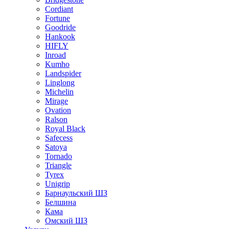
Cordiant
Fortune
Goodride
Hankook
HIFLY
Inroad
Kumho
Landspider
Linglong
Michelin
Mirage
Ovation
Ralson
Royal Black
Safecess
Satoya
Tornado
Triangle
Tyrex
Unigrip
Барнаульский ШЗ
Белшина
Кама
Омский ШЗ