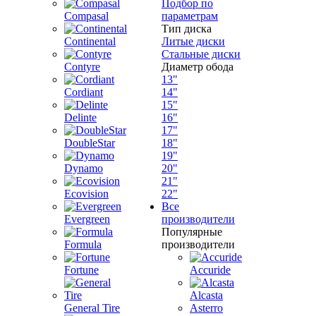
Подбор по
Compasal
параметрам
Тип диска
Continental
Литые диски
Стальные диски
Contyre
Диаметр обода
13"
Cordiant
14"
15"
Delinte
16"
17"
DoubleStar
18"
19"
Dynamo
20"
21"
Ecovision
22"
Все
Evergreen
производители
Популярные
Formula
производители
Fortune
Accuride
Alcasta
General Tire
Asterro