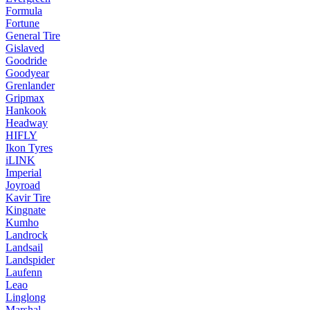
Formula
Fortune
General Tire
Gislaved
Goodride
Goodyear
Grenlander
Gripmax
Hankook
Headway
HIFLY
Ikon Tyres
iLINK
Imperial
Joyroad
Kavir Tire
Kingnate
Kumho
Landrock
Landsail
Landspider
Laufenn
Leao
Linglong
Marshal