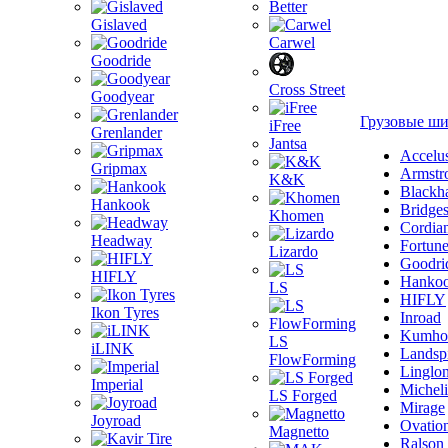
Better
Gislaved
Carwel
Goodride
Cross Street
Goodyear
Грузовые ш
iFree
Grenlander
Jantsa
Accelu
Gripmax
Armstr
K&K
Blackh
Hankook
Bridge
Khomen
Cordia
Headway
Fortun
Lizardo
Goodri
HIFLY
Hanko
LS
HIFLY
Ikon Tyres
Inroad
Kumho
LS
iLINK
Landsp
FlowForming
Linglo
Imperial
Michel
LS Forged
Mirage
Joyroad
Ovatio
Magnetto
Ralson