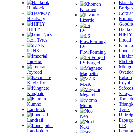
Blackh
Hankook
Bridge
Khomen
Cordia
Headway
Fortun
Lizardo
Goodri
HIFLY
Hanko
LS
HIFLY
Ikon Tyres
Inroad
Kumho
LS
iLINK
Landsp
FlowForming
Linglo
Imperial
Michel
LS Forged
Mirage
Joyroad
Ovatio
Magnetto
Ralson
Kavir Tire
Royal 
MAK
Safeces
Kingnate
Satoya
Megami
Tornad
Kumho
Triangl
Momo
Landrock
Tyrex
Unigri
Neo
Landsail
Барнау
ШЗ
Next
Landspider
Белши