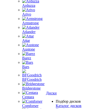
Arduzza
Arivo
Armstrong
Atlander
Attar
Austone
Barez
Bars
BFGoodrich
Bridgestone
Диски
Centara
Подбор дисков
Comforser
Каталог дисков