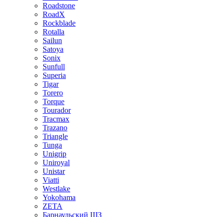
Roadstone
RoadX
Rockblade
Rotalla
Sailun
Satoya
Sonix
Sunfull
Superia
Tigar
Torero
Torque
Tourador
Tracmax
Trazano
Triangle
Tunga
Unigrip
Uniroyal
Unistar
Viatti
Westlake
Yokohama
ZETA
Барнаульский ШЗ