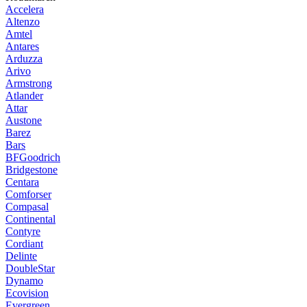
Accelera
Altenzo
Amtel
Antares
Arduzza
Arivo
Armstrong
Atlander
Attar
Austone
Barez
Bars
BFGoodrich
Bridgestone
Centara
Comforser
Compasal
Continental
Contyre
Cordiant
Delinte
DoubleStar
Dynamo
Ecovision
Evergreen