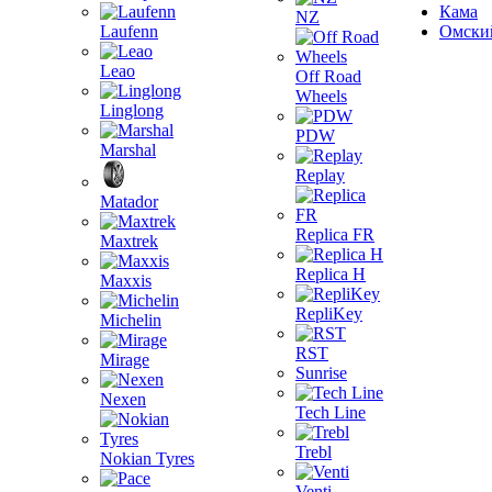
Кама
NZ
Laufenn
Омски
Leao
Off Road
Wheels
Linglong
PDW
Marshal
Replay
Matador
Replica FR
Maxtrek
Replica H
Maxxis
RepliKey
Michelin
RST
Mirage
Sunrise
Nexen
Tech Line
Trebl
Nokian Tyres
Venti