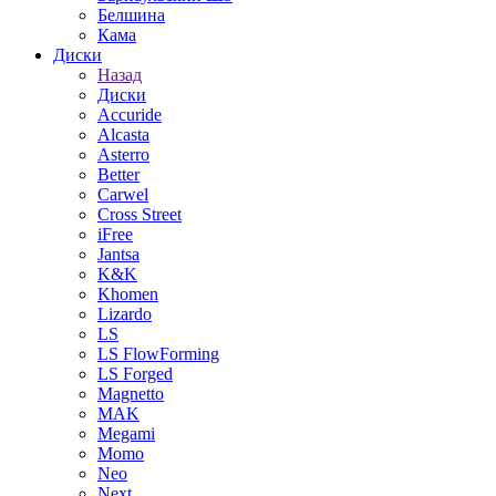
Белшина
Кама
Диски
Назад
Диски
Accuride
Alcasta
Asterro
Better
Carwel
Cross Street
iFree
Jantsa
K&K
Khomen
Lizardo
LS
LS FlowForming
LS Forged
Magnetto
MAK
Megami
Momo
Neo
Next