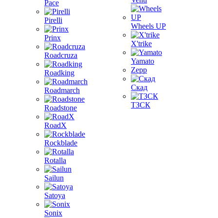
Pace
Pirelli
Wheels UP
Prinx
X'trike
Roadcruza
Yamato
Zepp
Roadking
Скад
Roadmarch
ТЗСК
Roadstone
RoadX
Rockblade
Rotalla
Sailun
Satoya
Sonix