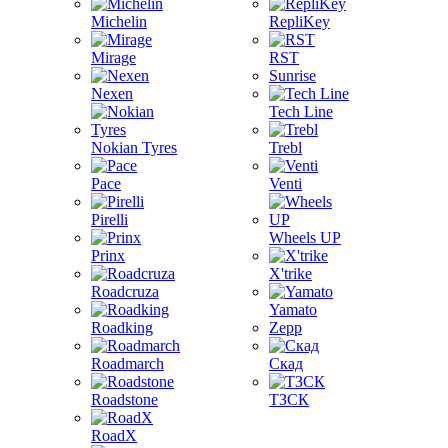
Michelin
RepliKey
Mirage
RST
Sunrise
Nexen
Tech Line
Nokian Tyres
Trebl
Pace
Venti
Pirelli
Wheels UP
Prinx
X'trike
Roadcruza
Yamato
Roadking
Zepp
Roadmarch
Скад
Roadstone
ТЗСК
RoadX