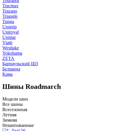
Tourador
Tracmax
Trazano
Triangle
Tunga
Unigrip
Uniroyal
Unistar
Viatti
Westlake
Yokohama
ZETA
Барнаульский ШЗ
Белшина
Кама
Шины Roadmarch
Модели шин
Все шины
Всесезонная
Летняя
Зимняя
Нешипованные