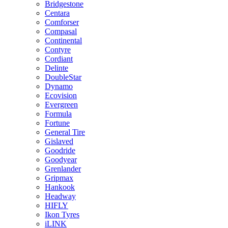
Bridgestone
Centara
Comforser
Compasal
Continental
Contyre
Cordiant
Delinte
DoubleStar
Dynamo
Ecovision
Evergreen
Formula
Fortune
General Tire
Gislaved
Goodride
Goodyear
Grenlander
Gripmax
Hankook
Headway
HIFLY
Ikon Tyres
iLINK