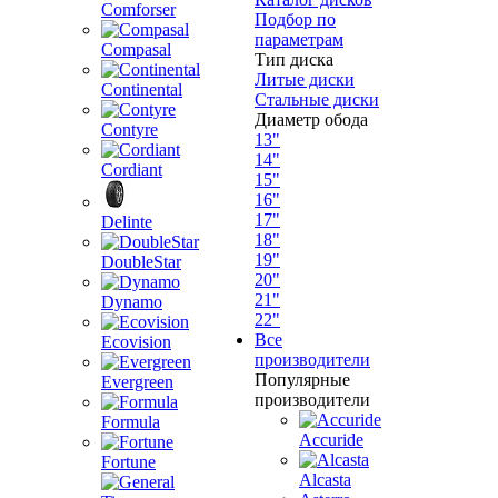
Comforser
Подбор по
параметрам
Compasal
Тип диска
Литые диски
Continental
Стальные диски
Диаметр обода
Contyre
13"
14"
Cordiant
15"
16"
17"
Delinte
18"
19"
DoubleStar
20"
21"
Dynamo
22"
Все
Ecovision
производители
Популярные
Evergreen
производители
Formula
Accuride
Fortune
Alcasta