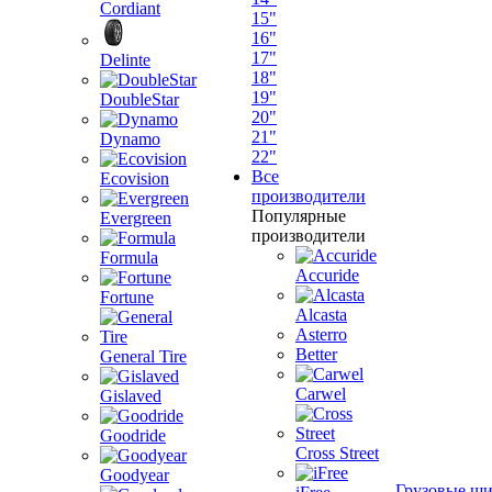
Cordiant
15"
16"
17"
Delinte
18"
19"
DoubleStar
20"
21"
Dynamo
22"
Все
Ecovision
производители
Популярные
Evergreen
производители
Formula
Accuride
Fortune
Alcasta
Asterro
Better
General Tire
Carwel
Gislaved
Goodride
Cross Street
Goodyear
Грузовые ш