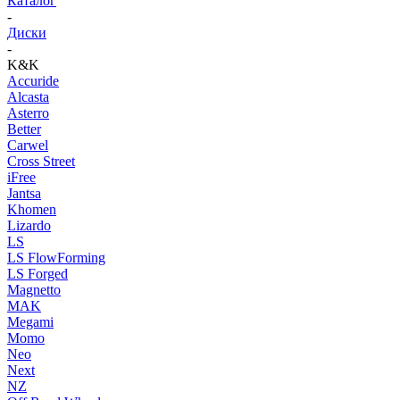
Каталог
-
Диски
-
K&K
Accuride
Alcasta
Asterro
Better
Carwel
Cross Street
iFree
Jantsa
Khomen
Lizardo
LS
LS FlowForming
LS Forged
Magnetto
MAK
Megami
Momo
Neo
Next
NZ