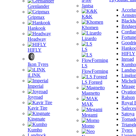
iFree
Jantsa
Grenlander
Accelu
Armstr
K&K
Gripmax
Blackh
Bridge
Khomen
Hankook
Cordia
Fortun
Lizardo
Headway
Goodri
Hanko
LS
HIFLY
HIFLY
Inroad
Ikon Tyres
Kumho
LS
Landsp
FlowForming
iLINK
Linglo
Michel
LS Forged
Imperial
Mirage
Ovatio
Magnetto
Joyroad
Ralson
Royal 
MAK
Kavir Tire
Safeces
Satoya
Megami
Kingnate
Tornad
Triangl
Momo
Kumho
Tyrex
Landrock
Unigri