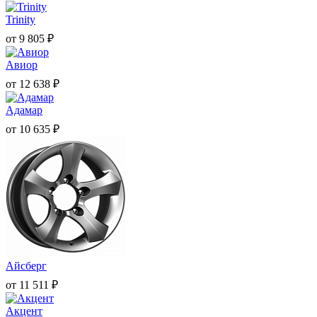
Trinity
от
9 805
₽
Авиор
от
12 638
₽
Адамар
от
10 635
₽
Айсберг
от
11 511
₽
Акцент