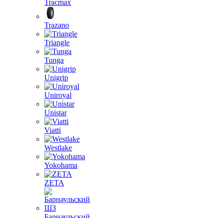
Tracmax
Trazano
Triangle
Tunga
Unigrip
Uniroyal
Unistar
Viatti
Westlake
Yokohama
ZETA
Барнаульский