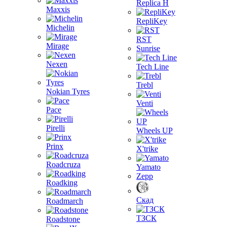
Replica H
Maxxis
RepliKey
Michelin
RST
Mirage
Sunrise
Nexen
Tech Line
Trebl
Nokian Tyres
Venti
Pace
Pirelli
Wheels UP
Prinx
X'trike
Roadcruza
Yamato
Zepp
Roadking
Скад
Roadmarch
ТЗСК
Roadstone