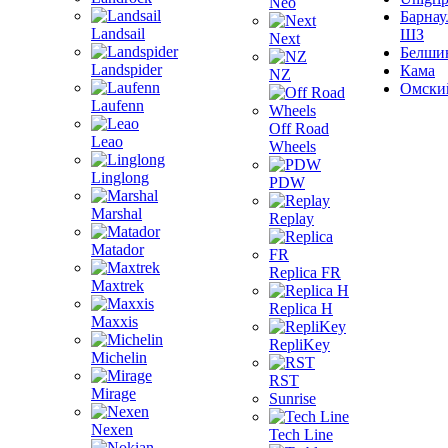
Neo
Барнау
Landsail
ШЗ
Next
Белши
Landspider
Кама
NZ
Омски
Laufenn
Off Road
Leao
Wheels
Linglong
PDW
Marshal
Replay
Matador
Replica FR
Maxtrek
Replica H
Maxxis
RepliKey
Michelin
RST
Mirage
Sunrise
Nexen
Tech Line