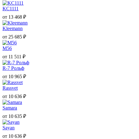
KC1111
от
13 468
₽
Kleemann
от
25 685
₽
M56
от
11 511
₽
R-7 Рольф
от
10 965
₽
Rassvet
от
10 636
₽
Samara
от
10 635
₽
Sayan
от
10 636
₽