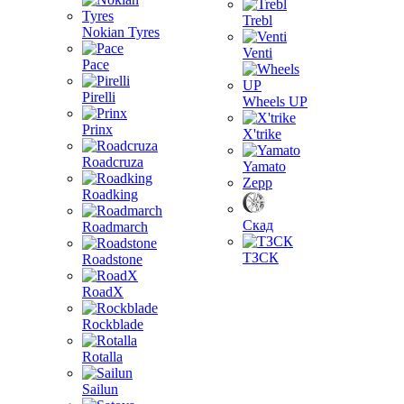
Trebl
Nokian Tyres
Venti
Pace
Pirelli
Wheels UP
Prinx
X'trike
Roadcruza
Yamato
Zepp
Roadking
Скад
Roadmarch
ТЗСК
Roadstone
RoadX
Rockblade
Rotalla
Sailun