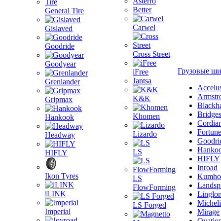
Asterro
Better
General Tire
Carwel
Gislaved
Goodride
Cross Street
Goodyear
Грузовые ш
iFree
Jantsa
Grenlander
Accelu
Armstr
K&K
Gripmax
Blackh
Bridge
Khomen
Hankook
Cordia
Fortun
Lizardo
Headway
Goodri
Hanko
LS
HIFLY
HIFLY
Inroad
Ikon Tyres
Kumho
LS
Landsp
FlowForming
iLINK
Linglo
Michel
LS Forged
Imperial
Mirage
Ovatio