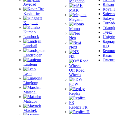
Magnetto
Joyroad
Ralson
Royal 
MAK
Kavir Tire
Safeces
Satoya
Megami
Kingnate
Tornad
Triangl
Momo
Kumho
Tyrex
Landrock
Unigri
Neo
Барнау
Landsail
ШЗ
Next
Белши
Landspider
Кама
NZ
Омски
Laufenn
Off Road
Leao
Wheels
Linglong
PDW
Marshal
Replay
Matador
Replica FR
Maxtrek