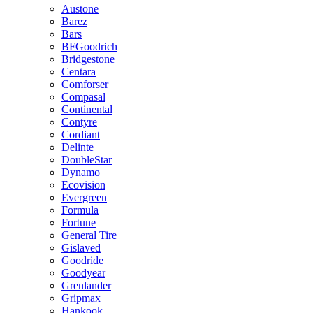
Austone
Barez
Bars
BFGoodrich
Bridgestone
Centara
Comforser
Compasal
Continental
Contyre
Cordiant
Delinte
DoubleStar
Dynamo
Ecovision
Evergreen
Formula
Fortune
General Tire
Gislaved
Goodride
Goodyear
Grenlander
Gripmax
Hankook