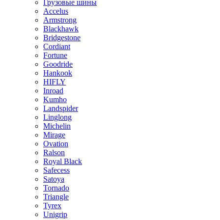
Грузовые шины
Accelus
Armstrong
Blackhawk
Bridgestone
Cordiant
Fortune
Goodride
Hankook
HIFLY
Inroad
Kumho
Landspider
Linglong
Michelin
Mirage
Ovation
Ralson
Royal Black
Safecess
Satoya
Tornado
Triangle
Tyrex
Unigrip