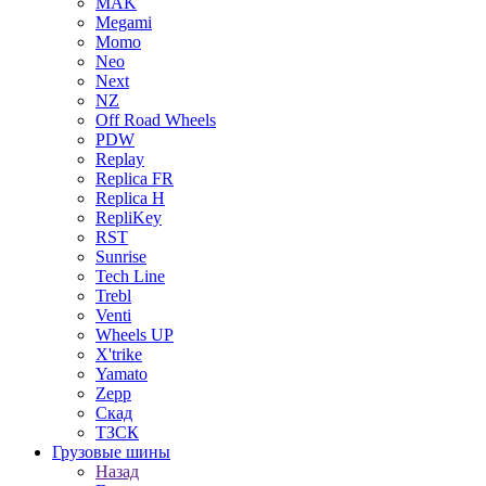
MAK
Megami
Momo
Neo
Next
NZ
Off Road Wheels
PDW
Replay
Replica FR
Replica H
RepliKey
RST
Sunrise
Tech Line
Trebl
Venti
Wheels UP
X'trike
Yamato
Zepp
Скад
ТЗСК
Грузовые шины
Назад