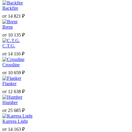
Backfire
от
14 821
₽
Brent
от
10 135
₽
C.T.G.
от
14 116
₽
Crossline
от
10 659
₽
Flanker
от
12 638
₽
Humber
от
25 685
₽
Karrera Light
от
14 163
₽