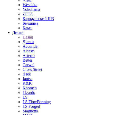
Viatti
Westlake
Yokohama
ZETA
Барнаульский ШЗ
Белшина
Кама
Диски
Назад
Диски
Accuride
Alcasta
Asterro
Better
Carwel
Cross Street
iFree
Jantsa
K&K
Khomen
Lizardo
LS
LS FlowForming
LS Forged
Magnetto