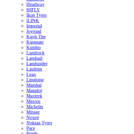
Headway
HIFLY
Ikon Tyres
iLINK
Imperial
Joyroad
Kavir Tire
Kingnate
Kumho
Landrock
Landsail
Landspider
Laufenn
Leao
Linglong
Marshal
Matador
Maxtrek
Maxxis
Michelin
Mirage
Nexen
Nokian Tyres
Pace
Pirelli