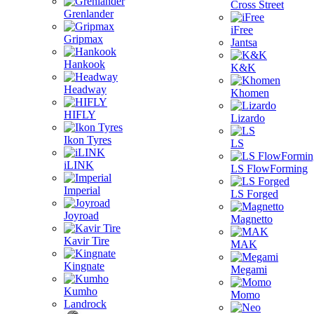
Cross Street
Grenlander
iFree
Gripmax
Jantsa
Hankook
K&K
Headway
Khomen
HIFLY
Lizardo
Ikon Tyres
LS
iLINK
LS FlowForming
Imperial
LS Forged
Joyroad
Magnetto
Kavir Tire
MAK
Kingnate
Megami
Kumho
Momo
Landrock