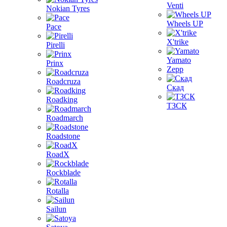
Venti
Nokian Tyres
Wheels UP
Pace
X'trike
Pirelli
Yamato
Prinx
Zepp
Roadcruza
Скад
Roadking
ТЗСК
Roadmarch
Roadstone
RoadX
Rockblade
Rotalla
Sailun