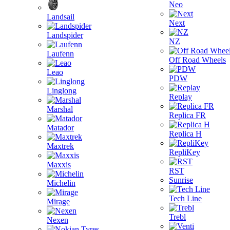
Neo
Landsail
Next
Landspider
NZ
Laufenn
Off Road Wheels
Leao
PDW
Linglong
Replay
Marshal
Replica FR
Matador
Replica H
Maxtrek
RepliKey
Maxxis
RST
Sunrise
Michelin
Tech Line
Mirage
Trebl
Nexen