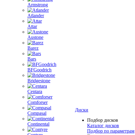
Armstrong
Atlander
Attar
Austone
Barez
Bars
BFGoodrich
Bridgestone
Centara
Comforser
Диски
Compasal
Подбор дисков
Continental
Каталог дисков
Подбор по параметрам
Contyre