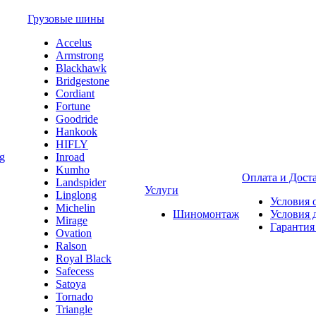
Грузовые шины
Accelus
Armstrong
Blackhawk
Bridgestone
Cordiant
Fortune
Goodride
Hankook
HIFLY
Inroad
Kumho
Оплата и Дост
Landspider
Услуги
Linglong
Условия 
Michelin
Шиномонтаж
Условия 
Mirage
Гарантия
Ovation
Ralson
Royal Black
Safecess
Satoya
Tornado
Triangle