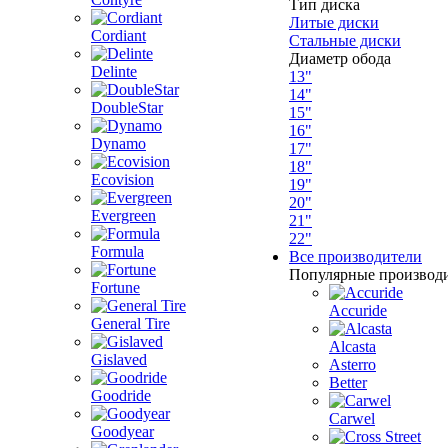
Тип диска
Литые диски
Cordiant
Стальные диски
Диаметр обода
Delinte
13"
14"
DoubleStar
15"
16"
Dynamo
17"
18"
Ecovision
19"
20"
Evergreen
21"
22"
Formula
Все производители
Популярные производ
Fortune
Accuride
General Tire
Alcasta
Gislaved
Asterro
Better
Goodride
Carwel
Goodyear