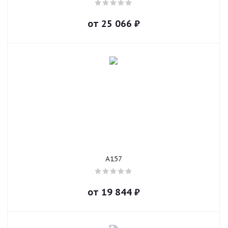
от
25 066
₽
A157
от
19 844
₽