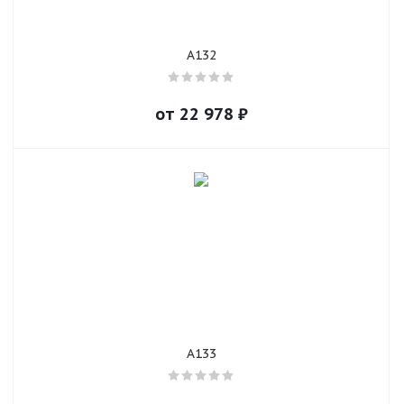
A132
от
22 978
₽
A133