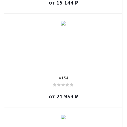
от
15 144
₽
A134
от
21 934
₽