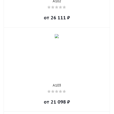
A102
от
26 111
₽
A103
от
21 098
₽