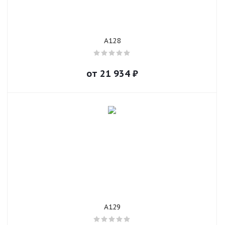
A128
от
21 934
₽
A129