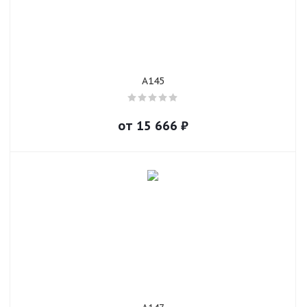
A145
от
15 666
₽