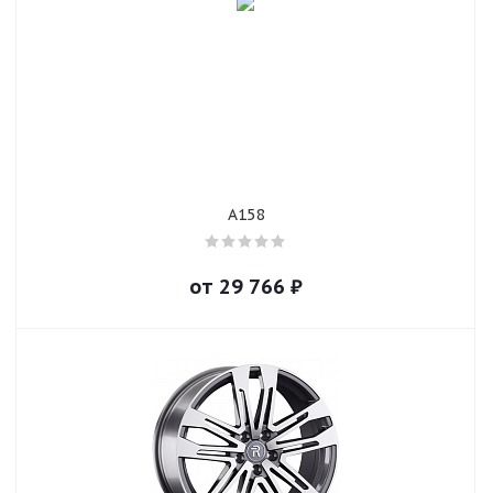
A158
от
29 766
₽