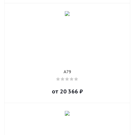
A79
от
20 366
₽