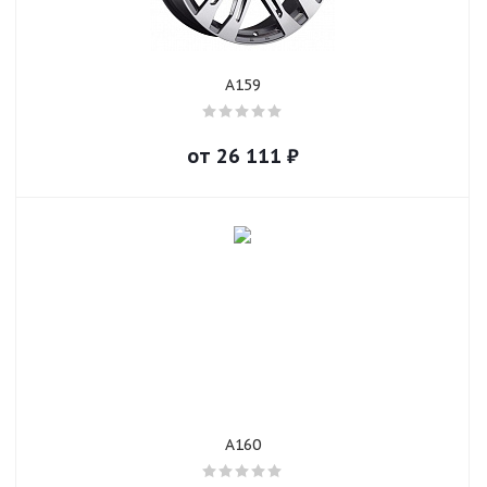
A159
от
26 111
₽
A160