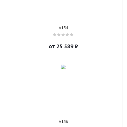
A154
от
25 589
₽
A156