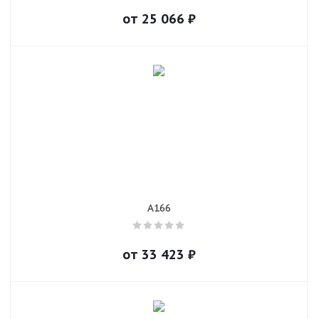
от
25 066
₽
A166
от
33 423
₽