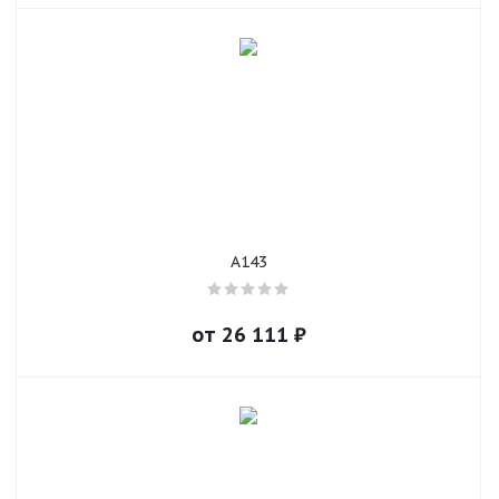
A143
от
26 111
₽