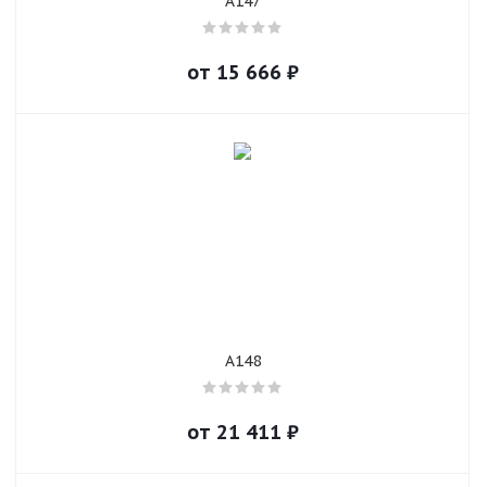
A147
от
15 666
₽
A148
от
21 411
₽