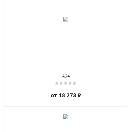
A34
от
18 278
₽