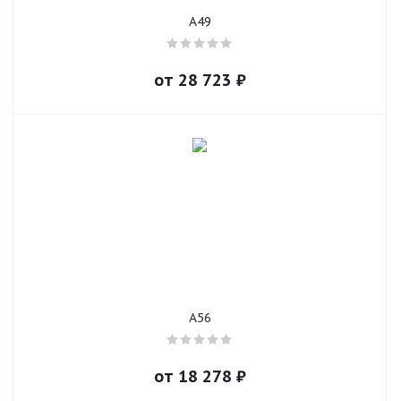
A49
от
28 723
₽
A56
от
18 278
₽