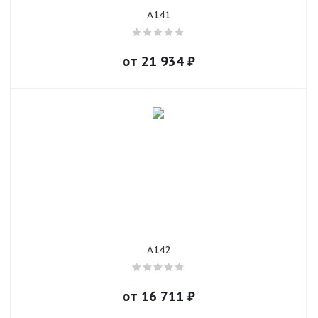
A141
от
21 934
₽
A142
от
16 711
₽