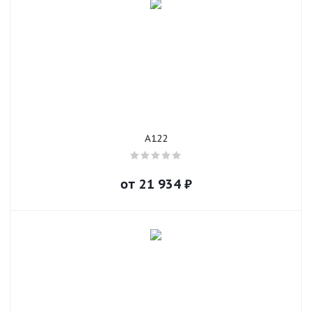
A122
от
21 934
₽