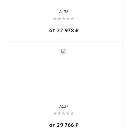
A136
от
22 978
₽
A137
от
29 766
₽