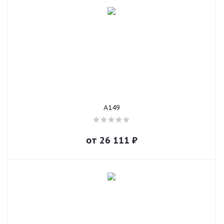
A149
от
26 111
₽