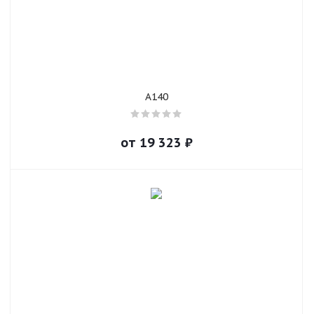
A140
от
19 323
₽