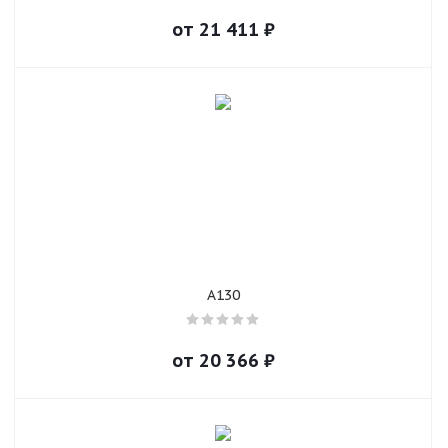
от
21 411
₽
A130
от
20 366
₽